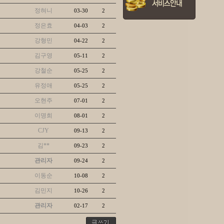
정혀니
03-30
2
정은효
04-03
2
강형민
04-22
2
김구영
05-11
2
강철순
05-25
2
유정애
05-25
2
오현주
07-01
2
이명희
08-01
2
CJY
09-13
2
김**
09-23
2
관리자
09-24
2
이동순
10-08
2
김민지
10-26
2
관리자
02-17
2