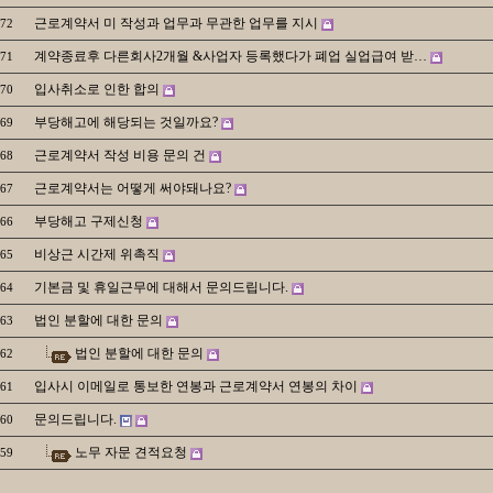
근로계약서 미 작성과 업무과 무관한 업무를 지시
72
계약종료후 다른회사2개월 &사업자 등록했다가 폐업 실업급여 받…
71
입사취소로 인한 합의
70
부당해고에 해당되는 것일까요?
69
근로계약서 작성 비용 문의 건
68
근로계약서는 어떻게 써야돼나요?
67
부당해고 구제신청
66
비상근 시간제 위촉직
65
기본금 및 휴일근무에 대해서 문의드립니다.
64
법인 분할에 대한 문의
63
법인 분할에 대한 문의
62
입사시 이메일로 통보한 연봉과 근로계약서 연봉의 차이
61
문의드립니다.
60
노무 자문 견적요청
59