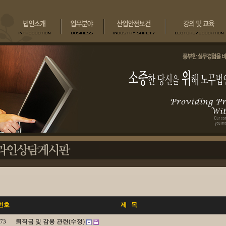
번호
제 목
퇴직금 및 감봉 관련(수정)
73