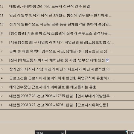
대법원, 사내하청 2년 이상 노동자 정규직 간주 판결
12
임금의 일부 항목의 퇴직 전 3개월간 통상의 경우보다 현저하게 …
11
정기적 일률적으로 지급된 금품 등을 단체협약을 통하여 통상임…
10
[행정법원] 기존 분회 소속 조합원의 잔류가 복수노조 결격사유…
9
[서울행정법원] 구제명령과 회사의 폐업관련 판결(고용보험법 상…
8
급여 중 매월 숙박비 명목으로 지급, 당해금액이 평균임금 산정…
7
[산재]육체노동자 회사서 체력단련 중 사망. 업부상 재해 인정
6
참가인의 사직서 작성이 진의 아닌 의사표시가 아닌 자발적인 의…
5
근로조건을 근로자에게 불이익하게 변경한 취업규칙이 유효하기 …
4
해외연수중인 근로자에게 이메일로 한 해고통지는 유효
3
대법원 2006.7.28. 선고 2006다17355 판결 【인사부대기역발령무…
2
대법원 2008.3.27. 선고 2007다87061 판결 【근로자지위확인등】
1